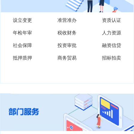
设立变更
准营准办
资质认证
年检年审
税收财务
人力资源
社会保障
投资审批
融资信贷
抵押质押
商务贸易
招标拍卖