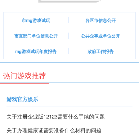
市mg游戏试玩
各区市信息公开
市直部门单位信息公开
公共企事业单位公开
mg游戏试玩年度报告
政府工作报告
热门游戏推荐
游戏官方娱乐
关于注册企业版12123需要什么手续的问题
关于办理健康证需要准备什么材料的问题