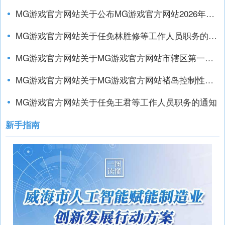
MG游戏官方网站关于公布MG游戏官方网站2026年度重大行政决策事项目录的通知
MG游戏官方网站关于任免林胜修等工作人员职务的通知
MG游戏官方网站关于MG游戏官方网站市辖区第一批控制性​详细规划的批复
MG游戏官方网站关于MG游戏官方网站褚岛控制性详细规划的批复
MG游戏官方网站关于任免王君等工作人员职务的通知
新手指南